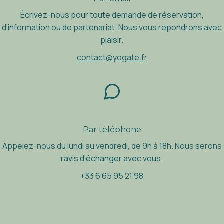
É
crivez-nous pour toute demande de r
é
servation,
d
’
information ou de partenariat. Nous vous r
é
pondrons avec
plaisir.
contact@yogate.fr
Par t
é
l
é
phone
Appelez-nous du lundi au vendredi, de 9h
à
18h. Nous serons
ravis d
’
é
changer avec vous.
+33 6 65 95 21 98