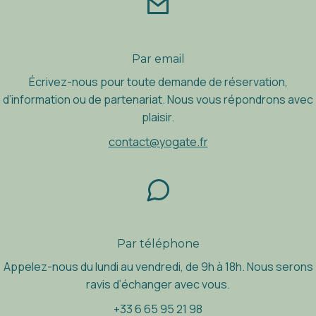
Par email
É
crivez-nous pour toute demande de r
é
servation,
d
’
information ou de partenariat. Nous vous r
é
pondrons avec
plaisir.
contact@yogate.fr
Par t
é
l
é
phone
Appelez-nous du lundi au vendredi, de 9h
à
18h. Nous serons
ravis d
’
é
changer avec vous.
+33 6 65 95 21 98