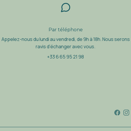
Par t
é
l
é
phone
Appelez-nous du lundi au vendredi, de 9h
à
18h. Nous serons
ravis d
’
é
changer avec vous.
+33 6 65 95 21 98
Faceb
I