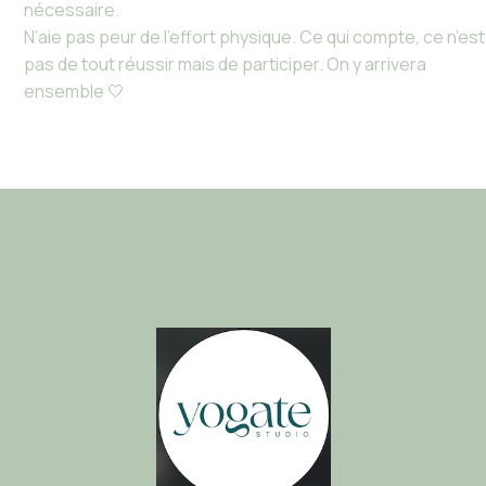
nécessaire.
N’aie pas peur de l’effort physique. Ce qui compte, ce n’est
pas de tout réussir mais de participer. On y arrivera
ensemble 🤍