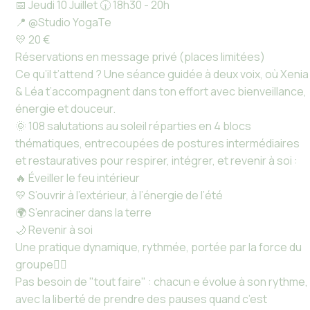
📅 Jeudi 10 Juillet 🕡 18h30 - 20h
📍 @Studio YogaTe
💛 20 €
Réservations en message privé (places limitées)
Ce qu’il t’attend ? Une séance guidée à deux voix, où Xenia
& Léa t’accompagnent dans ton effort avec bienveillance,
énergie et douceur.
🌞 108 salutations au soleil réparties en 4 blocs
thématiques, entrecoupées de postures intermédiaires
et restauratives pour respirer, intégrer, et revenir à soi :
🔥 Éveiller le feu intérieur
💛 S’ouvrir à l’extérieur, à l’énergie de l’été
🌍 S’enraciner dans la terre
🌙 Revenir à soi
Une pratique dynamique, rythmée, portée par la force du
groupe🧘‍♀️
Pas besoin de "tout faire" : chacun·e évolue à son rythme,
avec la liberté de prendre des pauses quand c’est