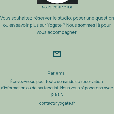
NOUS CONTACTER
Vous souhaitez r
é
server le studio, poser une question
ou en savoir plus sur Yogate ? Nous sommes l
à
pour
vous accompagner.
Par email
É
crivez-nous pour toute demande de r
é
servation,
d
’
information ou de partenariat. Nous vous r
é
pondrons avec
plaisir.
contact@yogate.fr